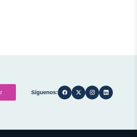
Síguenos:
r